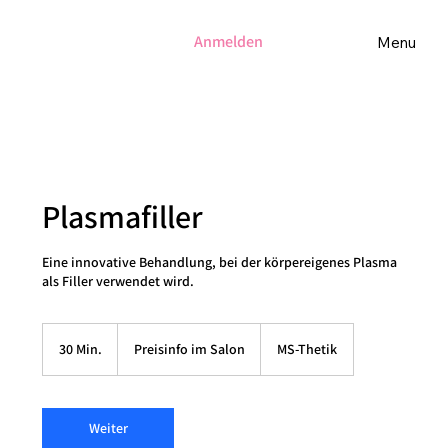
Anmelden
Menu
Plasmafiller
Eine innovative Behandlung, bei der körpereigenes Plasma
als Filler verwendet wird.
Preisinfo
im
30 Min.
3
Preisinfo im Salon
MS-Thetik
Salon
0
M
i
n
Weiter
.