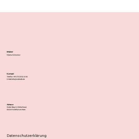
Inhaber
Marina Schreiner
Kontakt
Telefon: +49 176 20 02 19 36
E-Mail:
info@msthetik.de
Adresse
Oeder Weg 11 (Hinterhaus)
60318 Frankfurt am Main
Datenschutzerklärung